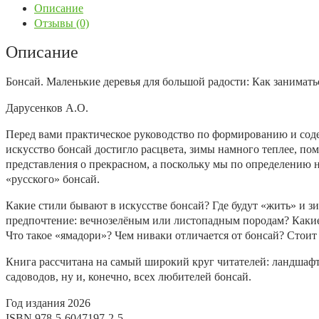
Описание
Отзывы (0)
Описание
Бонсай.
Маленькие деревья для большой радости:
Как занимать
Дарусенков А.О.
Перед вами практическое руководство по формированию и соде
искусство бонсай достигло расцвета, зимы намного теплее, по
представления о прекрасном, а поскольку мы по определению н
«русского» бонсай.
Какие стили бывают в искусстве бонсай? Где будут «жить» и з
предпочтение: вечнозелёным или листопадным породам? Какие
Что такое «ямадори»? Чем ниваки отличается от бонсай? Стоит 
Книга рассчитана на самый широкий круг читателей: ландшафт
садоводов, ну и, конечно, всех любителей бонсай.
Год издания
2026
ISBN
978-5-6047197-2-5