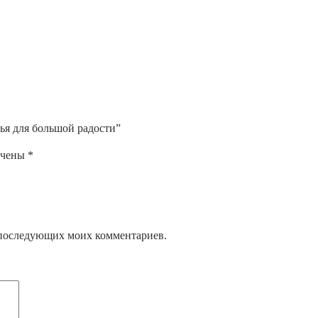
вья для большой радости”
ечены
*
ля последующих моих комментариев.