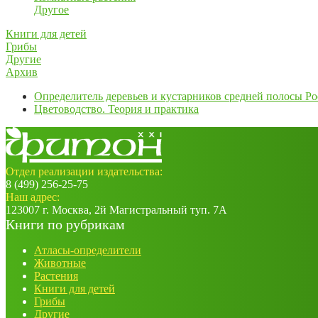
Другое
Книги для детей
Грибы
Другие
Архив
Определитель деревьев и кустарников средней полосы Р
Цветоводство. Теория и практика
Отдел реализации издательства:
8 (499) 256-25-75
Наш адрес:
123007 г. Москва, 2й Магистральный туп. 7А
Книги по рубрикам
Атласы-определители
Животные
Растения
Книги для детей
Грибы
Другие