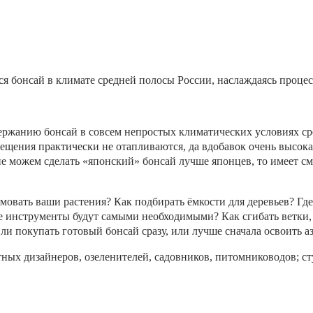
ся бонсай в климате средней полосы России, наслаждаясь процес
ржанию бонсай в совсем непростых климатических условиях сре
мещения практически не отапливаются, да вдобавок очень высока
е можем сделать «японский» бонсай лучше японцев, то имеет см
имовать ваши растения? Как подбирать ёмкости для деревьев? Гд
 инструменты будут самыми необходимыми? Как сгибать ветки, 
ли покупать готовый бонсай сразу, или лучше сначала освоить а
ных дизайнеров, озеленителей, садовников, питомниководов; ст