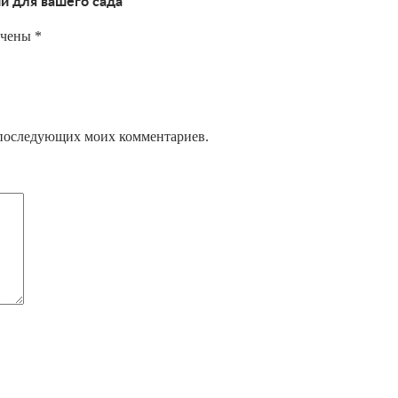
й для вашего сада”
ечены
*
ля последующих моих комментариев.